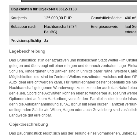
Objektdaten für Objekt-Nr 63612-3133
Kaufpreis
125.000,00 EUR
Grundstücksfläche
400 m²
Bebaubar nach
Nachbarschaft (§34
Energieausweis
laut Ge
BauBG)
erforde
Provisionspflichtig
Ja
Lagebeschreibung
Das Grundstück ist in der attraktiven und historischen Stadt Wetter - im Ortste
gelegen und überzeugt mit einer ruhigen und dennoch zentralen Lage. Einka
Schulen, Kindergärten und Banken sind in unmittelbarer Nähe. Weitere Café
Möglichkeiten, etc. sind im Zentrum Wetters vorzufinden, welches mit dem 
Auto ideal erreicht werden kann. Für Naturliebhaber besteht ebenfalls die Mög
Nachbarschaft gelegenen Wanderwege zu nutzen oder auch das Naturfreiba
genießen. Sportliche Aktivitäten können ebenso wunderbar ausgeführt werd
Optionen sind auf dem Harkortberg vorzufinden. Parallel ist eine ideale Infra
denn die Autobahnanbindung zur A1 ist nur mit einer kurzen Fahrtzeit verbun
umliegenden Städte wie Witten, Hagen oder auch Gevelsberg sind zusätzlic
Landwege gut erreichbar.
Objektbeschreibung
Das Baugrundstück ergibt sich aus der Teilung eines vorhandenen, unbebau